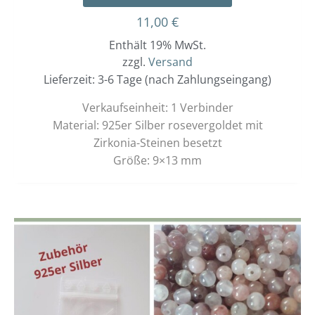
11,00
€
Enthält 19% MwSt.
zzgl.
Versand
Lieferzeit: 3-6 Tage (nach Zahlungseingang)
Verkaufseinheit: 1 Verbinder
Material: 925er Silber rosevergoldet mit
Zirkonia-Steinen besetzt
Größe: 9×13 mm
Dieses
Preisspanne:
14,00 €
Produkt
bis
weist
15,00 €
mehrere
Varianten
auf.