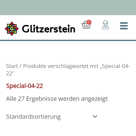
Zum
Inhalt
springen
Ab 50 Euro: Gratis-Versand (D)
Warenkorb
0
Start
/ Produkte verschlagwortet mit „Special-04-
22“
Special-04-22
Alle 27 Ergebnisse werden angezeigt