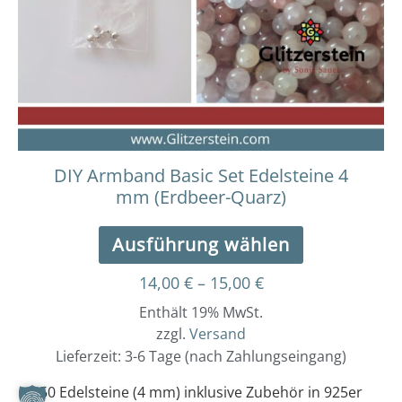
Die
Optionen
können
auf
der
Produktseit
gewählt
werden
DIY Armband Basic Set Edelsteine 4
mm (Erdbeer-Quarz)
Ausführung wählen
14,00
€
–
15,00
€
Enthält 19% MwSt.
zzgl.
Versand
Lieferzeit: 3-6 Tage (nach Zahlungseingang)
50 Edelsteine (4 mm) inklusive Zubehör in 925er