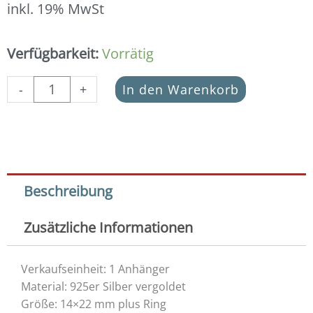
inkl. 19% MwSt
Anhänger
Verfügbarkeit:
Vorrätig
Fatima
Hand
-
+
In den Warenkorb
925
Silber
vergoldet
Menge
Beschreibung
Zusätzliche Informationen
Verkaufseinheit: 1 Anhänger
Material: 925er Silber vergoldet
Größe: 14×22 mm plus Ring