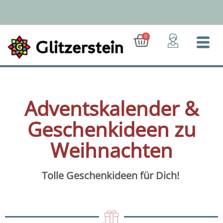
Zum
Inhalt
springen
Ab 50 Euro: Gratis-Versand (D)
Warenkorb
0
Adventskalender &
Geschenkideen zu
Weihnachten
Tolle Geschenkideen für Dich!