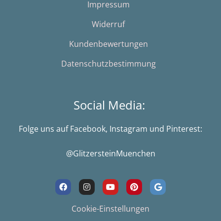
Impressum
Widerruf
Kundenbewertungen
Datenschutzbestimmung
Social Media:
Folge uns auf Facebook, Instagram und Pinterest:
@GlitzersteinMuenchen
F
I
Y
P
G
a
n
o
i
o
c
s
u
n
o
e
t
t
t
g
Cookie-Einstellungen
b
a
u
e
l