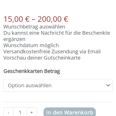
Preisspanne:
15,00
€
–
200,00
€
15,00 €
Wunschbetrag auswählen
bis
Du kannst eine Nachricht für die Beschenkte
200,00 €
ergänzen
Wunschdatum möglich
Versandkostenfreie Zusendung via Email
Vorschau deiner Gutscheinkarte
Onlineshop
Geschenkkarten Betrag
Gutschein
(Motiv:
Love)
Menge
In den Warenkorb
-
+