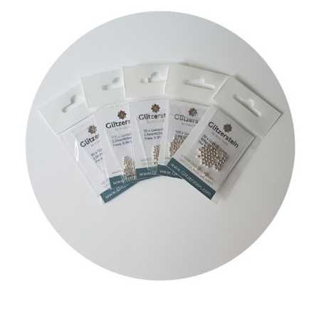
Quetschperlen
&
Kaschierkugeln:
Wissens-
Blog