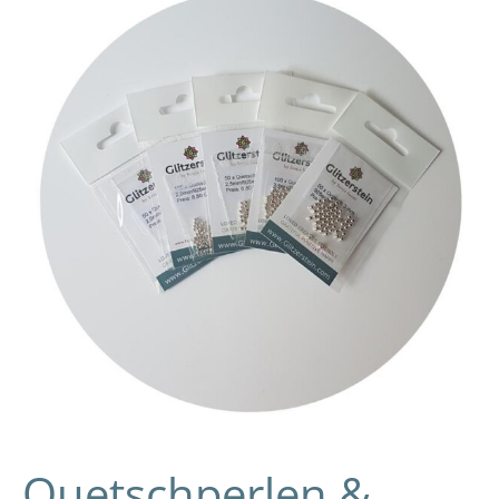
&
Kaschierkugeln:
Wissens-
Blog
Quetschperlen &