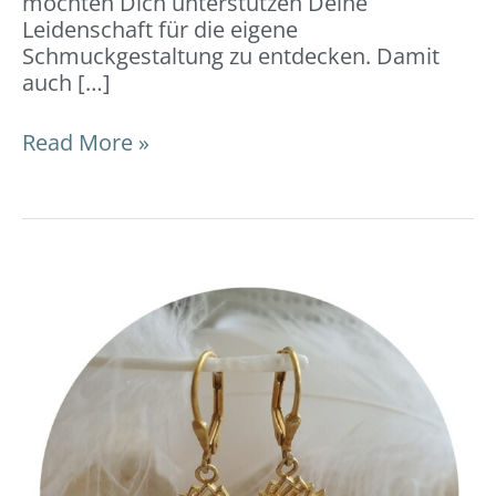
möchten Dich unterstützen Deine
Leidenschaft für die eigene
Schmuckgestaltung zu entdecken. Damit
auch […]
Read More »
Ohrringe
mit
Anhänger:
DIY-
Video-
Anleitung
und
Tipps