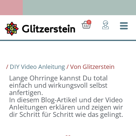
Zum
Inhalt
springen
Ab 50 Euro: Gratis-Versand (D)
Warenkorb
0
/
DIY Video Anleitung
/ Von
Glitzerstein
Lange Ohrringe kannst Du total
einfach und wirkungsvoll selbst
anfertigen.
In diesem Blog-Artikel und der Video
Anleitungen erklären und zeigen wir
dir Schritt für Schritt wie das gelingt.