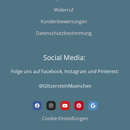
Widerruf
Kundenbewertungen
Datenschutzbestimmung
Social Media:
Folge uns auf Facebook, Instagram und Pinterest:
@GlitzersteinMuenchen
F
I
Y
P
G
a
n
o
i
o
c
s
u
n
o
e
t
t
t
g
Cookie-Einstellungen
b
a
u
e
l
o
g
b
r
e