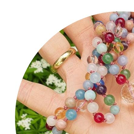
Mala-
Kette
knüpfen:
DIY-
Video-
Anleitung
und
Wissens-
Blog