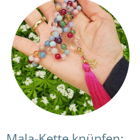
Kette
knüpfen:
DIY-
Video-
Anleitung
und
Wissens-
Blog
Mala-Kette knüpfen: