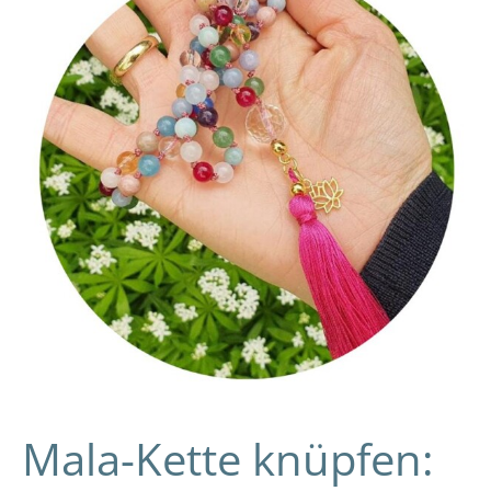
knüpfen:
DIY-
Video-
Anleitung
und
Wissens-
Blog
Mala-Kette knüpfen: