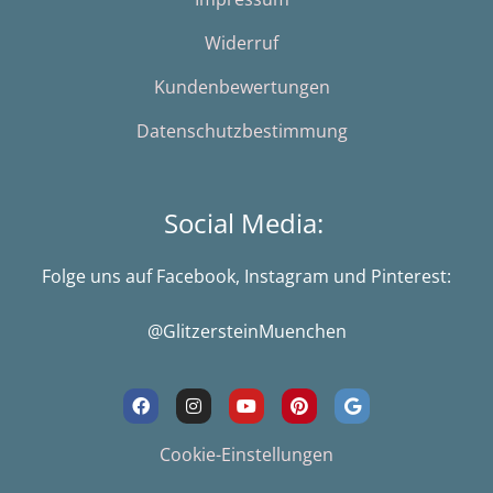
Widerruf
Kundenbewertungen
Datenschutzbestimmung
Social Media:
Folge uns auf Facebook, Instagram und Pinterest:
@GlitzersteinMuenchen
F
I
Y
P
G
a
n
o
i
o
c
s
u
n
o
e
t
t
t
g
Cookie-Einstellungen
b
a
u
e
l
o
g
b
r
e