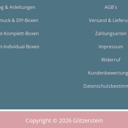
og & Anleitungen
AGB´s
muck & DIY-Boxen
Versand & Liefer
nt-Komplett-Boxen
Zahlungsarten
t-Individual-Boxen
Impressum
Widerruf
Kundenbewertun
Datenschutzbestim
Copyright © 2026
Glitzerstein