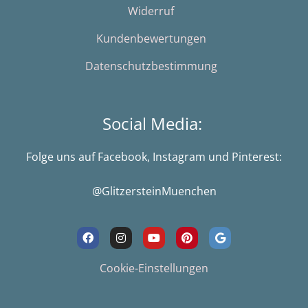
Widerruf
Kundenbewertungen
Datenschutzbestimmung
Social Media:
Folge uns auf Facebook, Instagram und Pinterest:
@GlitzersteinMuenchen
F
I
Y
P
G
a
n
o
i
o
c
s
u
n
o
e
t
t
t
g
Cookie-Einstellungen
b
a
u
e
l
o
g
b
r
e
o
r
e
e