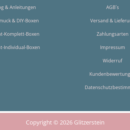
og & Anleitungen
AGB´s
muck & DIY-Boxen
Versand & Liefer
nt-Komplett-Boxen
Zahlungsarten
t-Individual-Boxen
Impressum
Widerruf
Kundenbewertun
Datenschutzbestim
Copyright © 2026
Glitzerstein