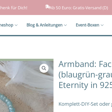
henk für Dich!
Ab 50 Euro: Gratis-Versand (D)
ineshop
Blog & Anleitungen
Event-Boxen
Armband: Face
(blaugrün-gra
Eternity in 92
Komplett-DIY-Set oder