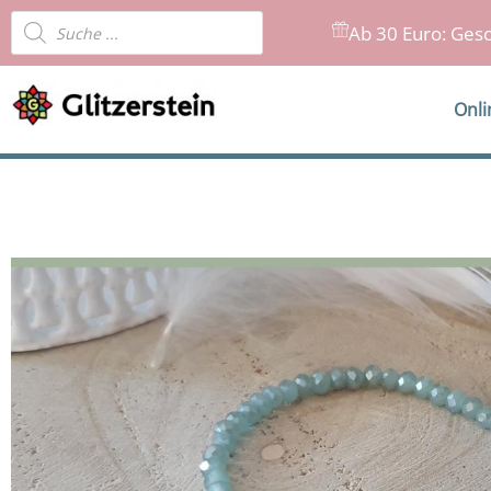
Zum
Products
Ab 30 Euro: Gesc
Inhalt
search
springen
Onl