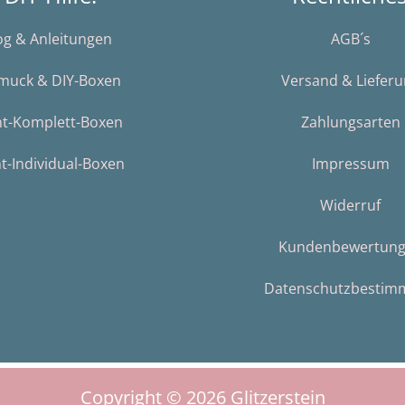
og & Anleitungen
AGB´s
muck & DIY-Boxen
Versand & Liefer
nt-Komplett-Boxen
Zahlungsarten
t-Individual-Boxen
Impressum
Widerruf
Kundenbewertun
Datenschutzbestim
Copyright © 2026
Glitzerstein