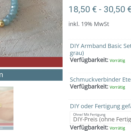
18,50
€
-
30,50
inkl. 19% MwSt
Armband:
DIY Armband Basic Set
Facettierte
grau)
Glasperlen
Verfügbarkeit:
Vorrätig
(blaugrün-
grau)
mit
Schmuckverbinder Etern
Schmuckverbinder
Verfügbarkeit:
Vorrätig
Eternity
in
925er
DIY oder Fertigung ge
Silber
Ohne/ Mit Fertigung
vergoldet
Menge
Verfügbarkeit:
Vorrätig