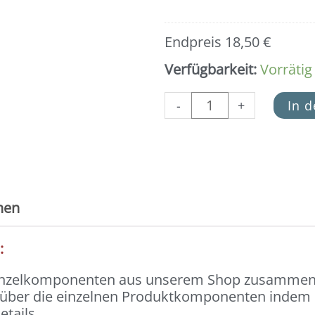
Endpreis
18,50
€
Verfügbarkeit:
Vorrätig
-
+
In 
nen
):
Einzelkomponenten aus unserem Shop zusammeng
n über die einzelnen Produktkomponenten indem du
etails