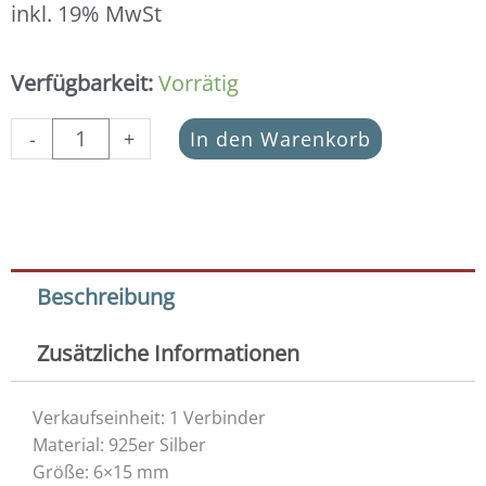
inkl. 19% MwSt
Schmuckverbinder
Verfügbarkeit:
Vorrätig
Eternity
925
-
+
In den Warenkorb
Silber
vergoldet
Menge
Beschreibung
Zusätzliche Informationen
Verkaufseinheit: 1 Verbinder
Material: 925er Silber
Größe: 6×15 mm