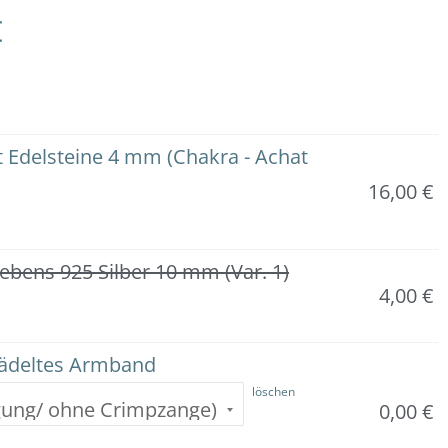
€
 Edelsteine 4 mm (Chakra - Achat
16,00
€
bens 925 Silber 10 mm (Var. 1)
4,00
€
fädeltes Armband
löschen
0,00
€