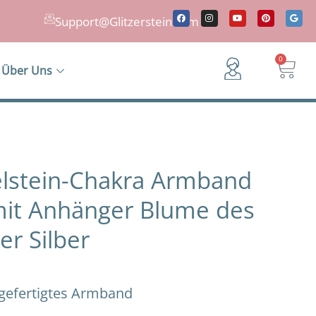
F
I
Y
P
G
a
n
o
i
o
Support@Glitzerstein.com
c
s
u
n
o
e
t
t
t
g
b
a
u
e
l
o
g
b
r
e
War
0
o
r
e
e
Über Uns
k
a
s
m
t
lstein-Chakra Armband
mit Anhänger Blume des
er Silber
 gefertigtes Armband