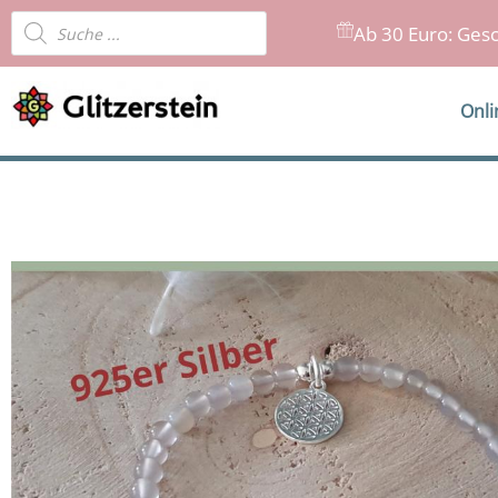
Zum
Products
Ab 30 Euro: Gesc
Inhalt
search
springen
Onl