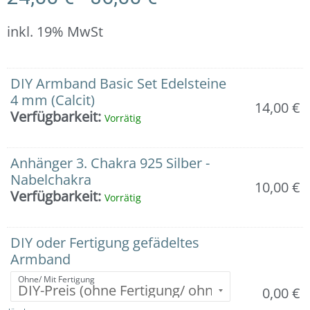
inkl. 19% MwSt
Armband:
DIY Armband Basic Set Edelsteine
Calcit
4 mm (Calcit)
14,00
€
mit
Verfügbarkeit:
Vorrätig
Anhänger
Nabelchakra/
Solarplexuschakra
Anhänger 3. Chakra 925 Silber -
(3.
Nabelchakra
10,00
€
Chakra)
Verfügbarkeit:
Vorrätig
in
925er
Silber
DIY oder Fertigung gefädeltes
Menge
Armband
Ohne/ Mit Fertigung
0,00
€