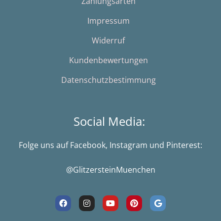
Zahlungsarten
Impressum
Widerruf
Kundenbewertungen
Datenschutzbestimmung
Social Media:
Folge uns auf Facebook, Instagram und Pinterest:
@GlitzersteinMuenchen
F
I
Y
P
G
a
n
o
i
o
c
s
u
n
o