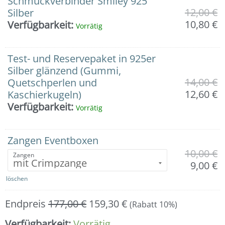
Schmuckverbinder Smiley 925
12,00
€
Silber
10,80
€
Verfügbarkeit:
Vorrätig
Test- und Reservepaket in 925er
Silber glänzend (Gummi,
14,00
€
Quetschperlen und
12,60
€
Kaschierkugeln)
Verfügbarkeit:
Vorrätig
Zangen Eventboxen
10,00
€
Zangen
9,00
€
löschen
Endpreis
177,00
€
159,30
€
(Rabatt 10%)
Verfügbarkeit:
Vorrätig