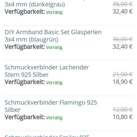
mit
36,00
€
3x4 mm (dunkelgrau)
oder
32,40
€
Verfügbarkeit:
Vorrätig
ohne
Zangen
in
DIY Armband Basic Set Glasperlen
925er
36,00
€
3x4 mm (blaugrün)
Silber
32,40
€
Verfügbarkeit:
Vorrätig
Menge
Schmuckverbinder Lachender
21,00
€
Stern 925 Silber
18,90
€
Verfügbarkeit:
Vorrätig
Schmuckverbinder Flamingo 925
12,00
€
Silber
10,80
€
Verfügbarkeit:
Vorrätig