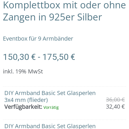
Komplettbox mit oder ohne
Zangen in 925er Silber
Eventbox für 9 Armbänder
150,30
€
-
175,50
€
inkl. 19% MwSt
9er
U
A
U
A
U
A
U
A
U
A
U
A
U
A
DIY Armband Basic Set Glasperlen
Eventbox
P
P
P
P
P
P
P
P
P
P
P
P
P
P
36,00
€
3x4 mm (flieder)
"Kids-
w
is
w
is
w
is
w
is
w
is
w
is
w
is
32,40
€
Verfügbarkeit:
Vorrätig
Box
3
3
3
3
3
3
2
1
1
1
1
1
1
1
1":
Komplettbox
DIY Armband Basic Set Glasperlen