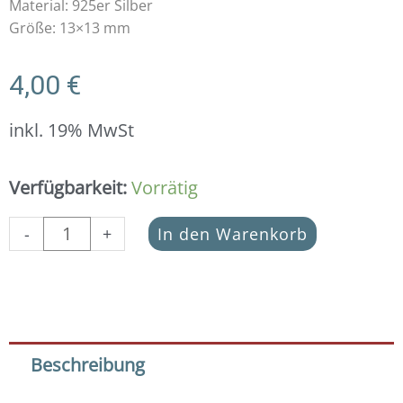
Material: 925er Silber
Größe: 13×13 mm
4,00
€
inkl. 19% MwSt
Schmuckverbinder
Verfügbarkeit:
Vorrätig
Flamingo
925
-
+
In den Warenkorb
Silber
Menge
Beschreibung