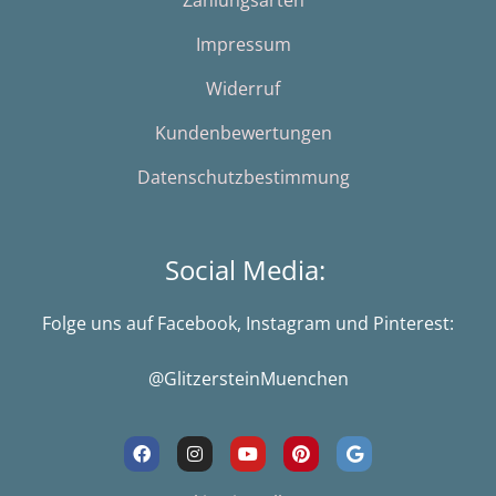
Zahlungsarten
Impressum
Widerruf
Kundenbewertungen
Datenschutzbestimmung
Social Media:
Folge uns auf Facebook, Instagram und Pinterest:
@GlitzersteinMuenchen
F
I
Y
P
G
a
n
o
i
o
c
s
u
n
o