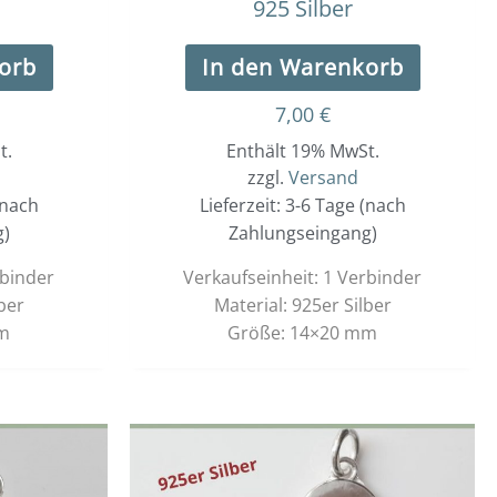
925 Silber
orb
In den Warenkorb
7,00
€
t.
Enthält 19% MwSt.
zzgl.
Versand
(nach
Lieferzeit: 3-6 Tage (nach
g)
Zahlungseingang)
rbinder
Verkaufseinheit: 1 Verbinder
ber
Material: 925er Silber
m
Größe: 14×20 mm