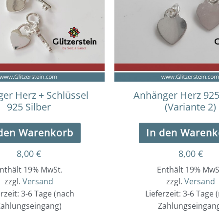
er Herz + Schlüssel
Anhänger Herz 925 
925 Silber
(Variante 2)
 den Warenkorb
In den Warenk
8,00
€
8,00
€
nthält 19% MwSt.
Enthält 19% MwS
zzgl.
Versand
zzgl.
Versand
erzeit: 3-6 Tage (nach
Lieferzeit: 3-6 Tage 
ahlungseingang)
Zahlungseingan