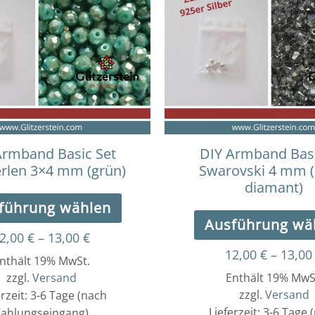
bis
weist
13,00 €
mehrere
Varianten
auf.
Die
Optionen
können
auf
der
Armband Basic Set
DIY Armband Basi
Produktseite
rlen 3×4 mm (grün)
Swarovski 4 mm (
gewählt
diamant)
werden
führung wählen
Ausführung wä
2,00
€
–
13,00
€
12,00
€
–
13,0
nthält 19% MwSt.
zzgl.
Versand
Enthält 19% MwS
zzgl.
Versand
erzeit: 3-6 Tage (nach
Lieferzeit: 3-6 Tage 
ahlungseingang)