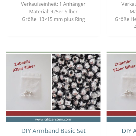
Verkaufseinheit: 1 Anhänger
Verkau
Material: 925er Silber
Ma
Größe: 13×15 mm plus Ring
Größe He
Dieses
Preisspanne:
12,00 €
Produkt
bis
weist
13,00 €
mehrere
Varianten
auf.
Die
Optionen
können
auf
der
DIY Armband Basic Set
DIY 
Produktseite