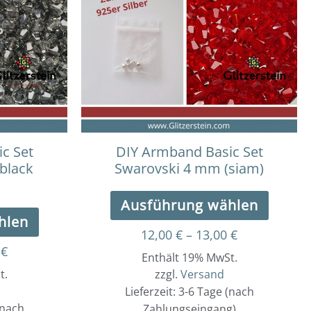
bis
bis
weist
weist
13,00 €
13,00 €
mehrere
mehre
Varianten
Varian
auf.
auf.
Die
Die
Optionen
Optio
können
könne
auf
auf
der
der
c Set
DIY Armband Basic Set
Produktseite
Produk
black
Swarovski 4 mm (siam)
gewählt
gewäh
werden
werde
Ausführung wählen
hlen
12,00
€
–
13,00
€
0
€
Enthält 19% MwSt.
t.
zzgl.
Versand
Lieferzeit: 3-6 Tage (nach
(nach
Zahlungseingang)