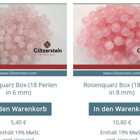
uarz Box (18 Perlen
Rosenquarz Box (18
in 6 mm)
in 8 mm)
 den Warenkorb
In den Warenk
5,40
€
10,80
€
nthält 19% MwSt.
Enthält 19% MwS
zzgl.
Versand
zzgl.
Versand