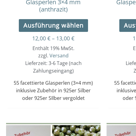
Glasperlen 3×4 mm
Glaspe
gewählt
(anthrazit)
werden
Ausführung wählen
Aus
12,00
€
–
13,00
€
1
Enthält 19% MwSt.
E
zzgl.
Versand
Lieferzeit: 3-6 Tage (nach
Lief
Zahlungseingang)
Z
55 facettierte Glasperlen (3×4 mm)
55 facett
inklusive Zubehör in 925er Silber
inklusiv
oder 925er SIlber vergoldet
oder 
Dieses
Preisspanne:
12,00 €
Produkt