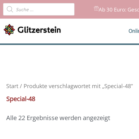
Zum
Products
Ab 30 Euro: Gesc
Inhalt
search
springen
Onl
Start
/ Produkte verschlagwortet mit „Special-48“
Special-48
Alle 22 Ergebnisse werden angezeigt