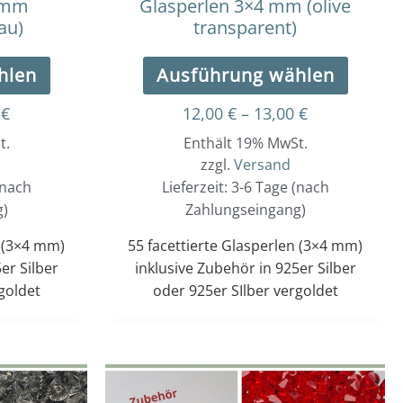
4 mm
Glasperlen 3×4 mm (olive
gewählt
gewäh
au)
transparent)
werden
werde
hlen
Ausführung wählen
0
€
12,00
€
–
13,00
€
t.
Enthält 19% MwSt.
zzgl.
Versand
(nach
Lieferzeit: 3-6 Tage (nach
g)
Zahlungseingang)
n (3×4 mm)
55 facettierte Glasperlen (3×4 mm)
er Silber
inklusive Zubehör in 925er Silber
goldet
oder 925er SIlber vergoldet
Dieses
Dieses
Preisspanne:
Preisspanne
12,00 €
Produkt
12,00 €
Produ