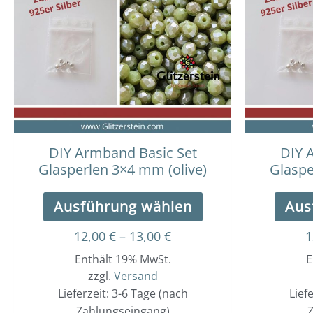
bis
weist
13,00 €
mehrere
Varianten
auf.
Die
Optionen
können
auf
der
DIY Armband Basic Set
DIY 
Produktseite
Glasperlen 3×4 mm (olive)
Glaspe
gewählt
werden
Ausführung wählen
Aus
12,00
€
–
13,00
€
1
Enthält 19% MwSt.
E
zzgl.
Versand
Lieferzeit: 3-6 Tage (nach
Lief
Zahlungseingang)
Z