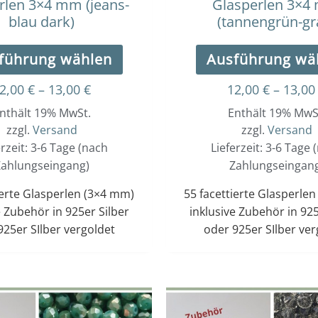
rlen 3×4 mm (jeans-
Glasperlen 3×
gewählt
blau dark)
(tannengrün-gr
werden
führung wählen
Ausführung wä
2,00
€
–
13,00
€
12,00
€
–
13,0
nthält 19% MwSt.
Enthält 19% MwS
zzgl.
Versand
zzgl.
Versand
erzeit: 3-6 Tage (nach
Lieferzeit: 3-6 Tage 
ahlungseingang)
Zahlungseingan
ierte Glasperlen (3×4 mm)
55 facettierte Glasperle
e Zubehör in 925er Silber
inklusive Zubehör in 925
925er SIlber vergoldet
oder 925er SIlber ver
Dieses
Preisspanne:
12,00 €
Produkt