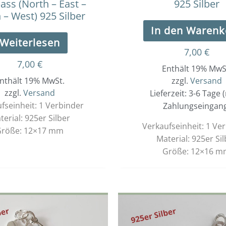
ss (North – East –
925 Silber
 – West) 925 Silber
In den Warenk
Weiterlesen
7,00
€
7,00
€
Enthält 19% MwS
nthält 19% MwSt.
zzgl.
Versand
zzgl.
Versand
Lieferzeit: 3-6 Tage 
fseinheit: 1 Verbinder
Zahlungseingan
terial: 925er Silber
Verkaufseinheit: 1 Ve
röße: 12×17 mm
Material: 925er Sil
Größe: 12×16 m