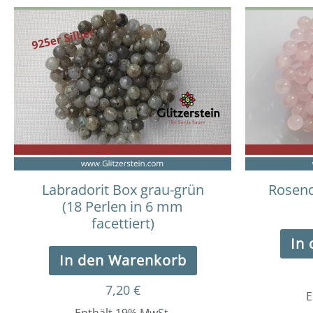
Labradorit Box grau-grün
Rosenq
(18 Perlen in 6 mm
facettiert)
In
In den Warenkorb
7,20
€
E
Enthält 19% MwSt.