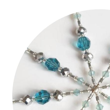
Weihnachtssterne:
DIY-
Schritt-
für-
Schritt-
Anleitung