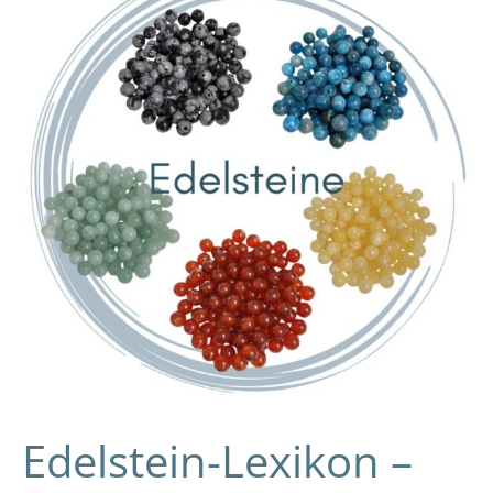
–
Wirkung
und
Bedeutung
der
Edelsteine
Edelstein-Lexikon –