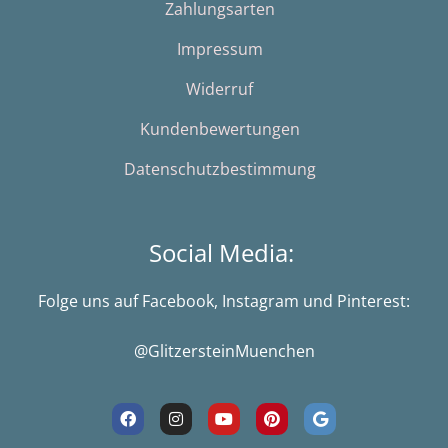
Zahlungsarten
Impressum
Widerruf
Kundenbewertungen
Datenschutzbestimmung
Social Media:
Folge uns auf Facebook, Instagram und Pinterest:
@GlitzersteinMuenchen
F
I
Y
P
G
a
n
o
i
o
c
s
u
n
o