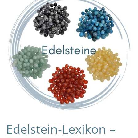
–
Wirkung
und
Bedeutung
der
Edelsteine
Edelstein-Lexikon –