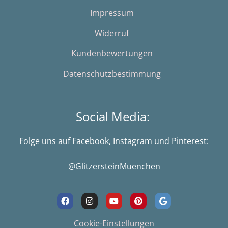
Impressum
Widerruf
Kundenbewertungen
Datenschutzbestimmung
Social Media:
Folge uns auf Facebook, Instagram und Pinterest:
@GlitzersteinMuenchen
F
I
Y
P
G
a
n
o
i
o
c
s
u
n
o
e
t
t
t
g
Cookie-Einstellungen