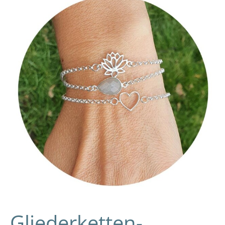
Armband
oder
Fußkettchen
mit
Verbinder:
DIY-
Schitt-
für-
Schritt-
Anleitung
Gliederketten-