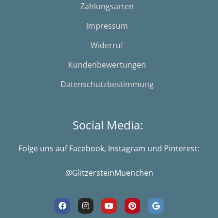
Zahlungsarten
Impressum
Widerruf
Kundenbewertungen
Datenschutzbestimmung
Social Media:
Folge uns auf Facebook, Instagram und Pinterest:
@GlitzersteinMuenchen
F
I
Y
P
G
a
n
o
i
o
c
s
u
n
o