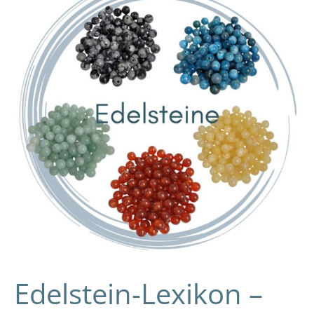
–
Wirkung
und
Bedeutung
der
Edelsteine
Edelstein-Lexikon –