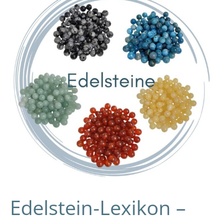
–
Wirkung
und
Bedeutung
der
Edelsteine
Edelstein-Lexikon –