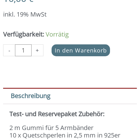
inkl. 19% MwSt
Test-
Verfügbarkeit:
Vorrätig
und
Reservepaket
-
+
In den Warenkorb
in
925er
Silber
rosévergoldet
(Gummi,
Quetschperlen
Beschreibung
und
Kaschierkugeln)
Test- und Reservepaket Zubehör:
Menge
2 m Gummi für 5 Armbänder
10 x Quetschperlen in 2,5 mm in 925er