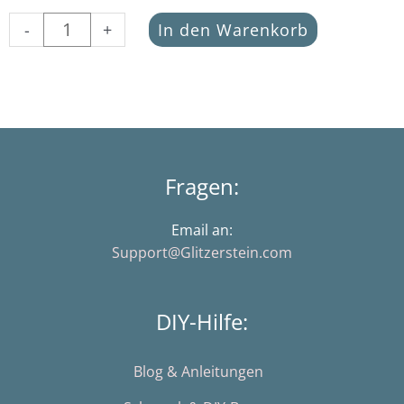
Telefon-
-
+
In den Warenkorb
Bestellung
(20
Euro)
Menge
Fragen:
Email an:
Support@Glitzerstein.com
DIY-Hilfe:
Blog & Anleitungen