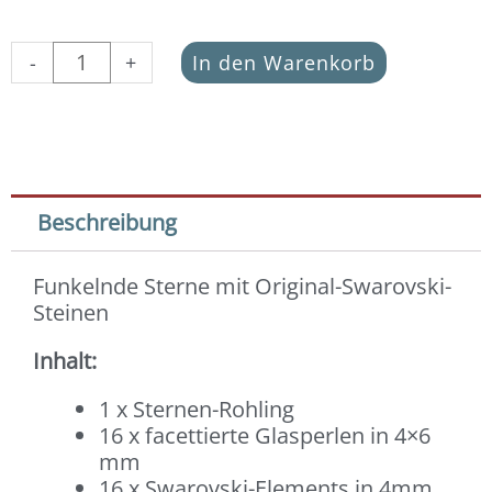
Sterne
-
+
In den Warenkorb
DIY-
Set
Peridot
Green
Menge
Beschreibung
Funkelnde Sterne mit Original-Swarovski-
Steinen
Inhalt:
1 x Sternen-Rohling
16 x facettierte Glasperlen in 4×6
mm
16 x Swarovski-Elements in 4mm