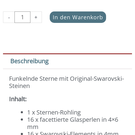
Sterne
-
+
In den Warenkorb
DIY-
Set
Chakra/
bunt
Menge
Beschreibung
Funkelnde Sterne mit Original-Swarovski-
Steinen
Inhalt:
1 x Sternen-Rohling
16 x facettierte Glasperlen in 4×6
mm
16 x Swarovski-Elements in 4mm