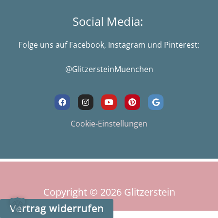
Social Media:
Folge uns auf Facebook, Instagram und Pinterest:
@GlitzersteinMuenchen
F
I
Y
P
G
a
n
o
i
o
c
s
u
n
o
e
t
t
t
g
Cookie-Einstellungen
b
a
u
e
l
o
g
b
r
e
o
r
e
e
k
a
s
m
t
Copyright © 2026
Glitzerstein
Vertrag widerrufen