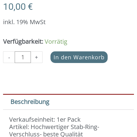
10,00
€
inkl. 19% MwSt
Stab-
Verfügbarkeit:
Vorrätig
Ring-
Verschluss
-
+
In den Warenkorb
925
Silber
-
beste
Qualität
12
Beschreibung
mm
Menge
Verkaufseinheit: 1er Pack
Artikel: Hochwertiger Stab-Ring-
Verschluss- beste Qualität