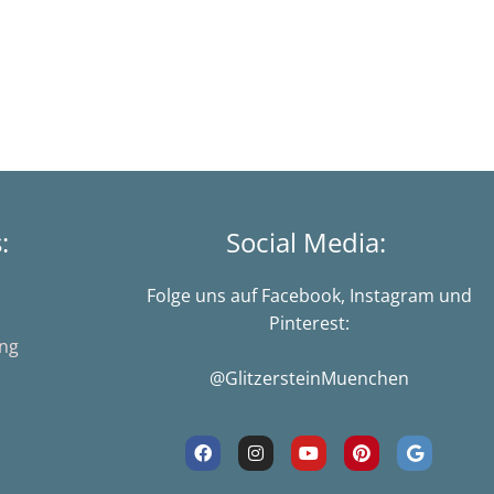
s:
Social Media:
Folge uns auf Facebook, Instagram und
Pinterest:
ung
@GlitzersteinMuenchen
F
I
Y
P
G
a
n
o
i
o
c
s
u
n
o