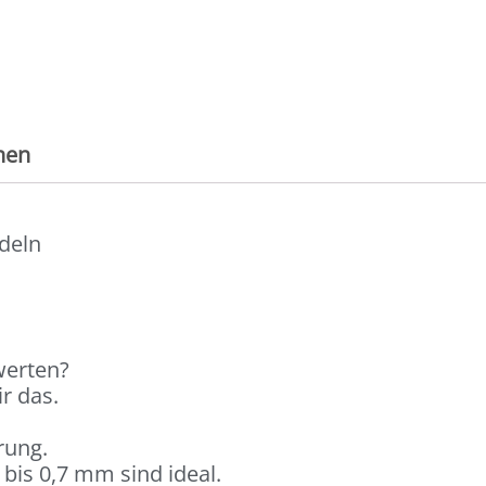
nen
deln
werten?
r das.
rung.
is 0,7 mm sind ideal.