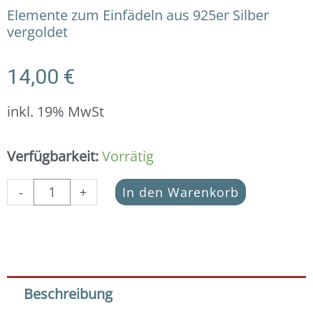
Elemente zum Einfädeln aus 925er Silber
vergoldet
14,00
€
inkl. 19% MwSt
Schnecke
Verfügbarkeit:
Vorrätig
22
x
-
+
In den Warenkorb
8
mm
in
925er
Silber
vergoldet
Beschreibung
(1x