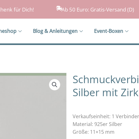
henk für Dich!
Ab 50 Euro: Gratis-Versand (D)
ineshop
Blog & Anleitungen
Event-Boxen
Schmuckverbin
Silber mit Zir
Verkaufseinheit: 1 Verbinde
Material: 925er Silber
Größe: 11×15 mm