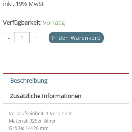
inkl. 19% MwSt
Schmuckverbinder
Verfügbarkeit:
Vorrätig
Stern
925
-
+
In den Warenkorb
Silber
vergoldet
Menge
Beschreibung
Zusätzliche Informationen
Verkaufseinheit: 1 Verbinder
Material: 925er Silber
Größe: 14×20 mm