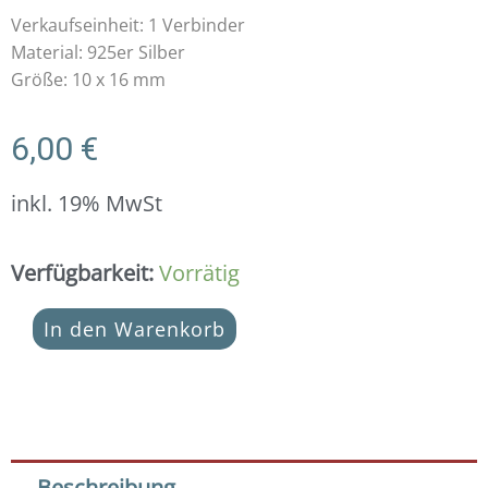
Verkaufseinheit: 1 Verbinder
Material: 925er Silber
Größe: 10 x 16 mm
6,00
€
inkl. 19% MwSt
Schmuckverbinder
Verfügbarkeit:
Vorrätig
Quarz
denim-
In den Warenkorb
blue
925er
Silber
(eckig/
9x15
mm)
Beschreibung