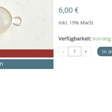
6,00
€
inkl. 19% MwSt
Schmuckverbinder
Verfügbarkeit:
Vorrätig
Mondstein
weiss
-
+
In 
925er
Silber
(9x15
mm)
Menge