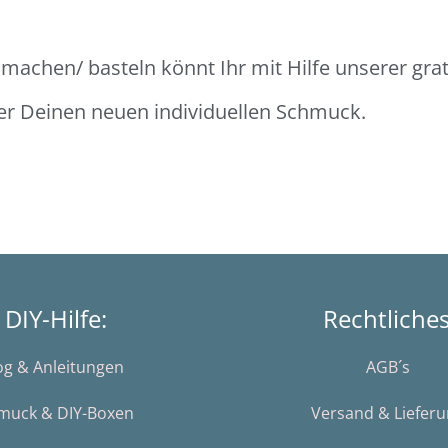
achen/ basteln könnt Ihr mit Hilfe unserer grati
ber Deinen neuen individuellen Schmuck.
DIY-Hilfe:
Rechtliche
og & Anleitungen
AGB´s
muck & DIY-Boxen
Versand & Liefer