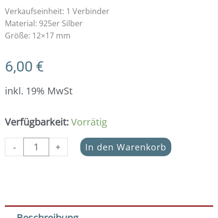
Verkaufseinheit: 1 Verbinder
Material: 925er Silber
Größe: 12×17 mm
6,00
€
inkl. 19% MwSt
Schmuckverbinder
Verfügbarkeit:
Vorrätig
Blume
des
-
+
In den Warenkorb
Lebens
925
Silber
(Variante
1)
Menge
Beschreibung