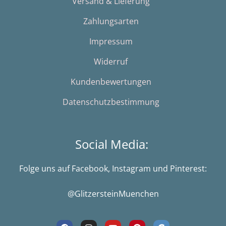
Versand & Lieferung
Zahlungsarten
Impressum
Widerruf
Kundenbewertungen
Datenschutzbestimmung
Social Media:
Folge uns auf Facebook, Instagram und Pinterest:
@GlitzersteinMuenchen
F
I
Y
P
G