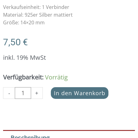
Verkaufseinheit: 1 Verbinder
Material: 925er Silber mattiert
Größe: 14×20 mm
7,50
€
inkl. 19% MwSt
Schmuckverbinder
Verfügbarkeit:
Vorrätig
Lebensbaum
925
-
+
In den Warenkorb
Silber
vergoldet
mattiert
Menge
Beschreibung