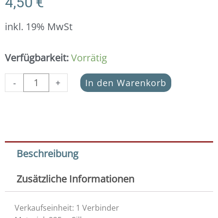
4,50
€
inkl. 19% MwSt
Schmuckverbinder
Verfügbarkeit:
Vorrätig
Kleeblatt
925
-
+
In den Warenkorb
Silber
vergoldet
Menge
Beschreibung
Zusätzliche Informationen
Verkaufseinheit: 1 Verbinder