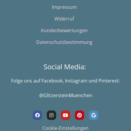
Impressum
Widerruf
Kundenbewertungen
Datenschutzbestimmung
Social Media:
Folge uns auf Facebook, Instagram und Pinterest:
@GlitzersteinMuenchen
F
I
Y
P
G
a
n
o
i
o
c
s
u
n
o
e
t
t
t
g
Cookie-Einstellungen