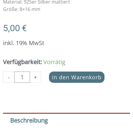
Material: 925er Silber mattiert
Größe: 8×16 mm
5,00
€
inkl. 19% MwSt
Schmuckverbinder
Verfügbarkeit:
Vorrätig
Herz
925
-
+
In den Warenkorb
Silber
mattiert
Menge
Beschreibung