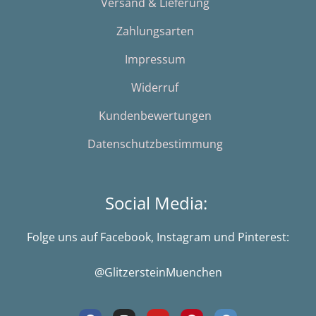
Versand & Lieferung
Zahlungsarten
Impressum
Widerruf
Kundenbewertungen
Datenschutzbestimmung
Social Media:
Folge uns auf Facebook, Instagram und Pinterest:
@GlitzersteinMuenchen
F
I
Y
P
G