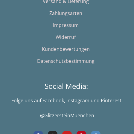
Versand & Lieferung
Zahlungsarten
Impressum
Widerruf
Kundenbewertungen
Datenschutzbestimmung
Social Media:
Folge uns auf Facebook, Instagram und Pinterest:
@GlitzersteinMuenchen
F
I
Y
P
G