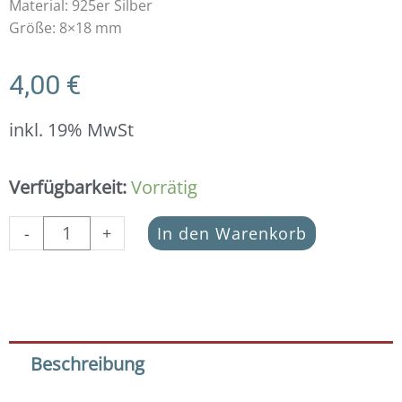
Material: 925er Silber
Größe: 8×18 mm
4,00
€
inkl. 19% MwSt
Schmuckverbinder
Verfügbarkeit:
Vorrätig
Feder
925
-
+
In den Warenkorb
Silber
Menge
Beschreibung