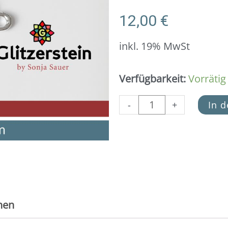
12,00
€
inkl. 19% MwSt
Schmuckverbinder
Verfügbarkeit:
Vorrätig
"Even
Miracles
-
+
In 
take
a
little
time"
925
Silber
Menge
nen