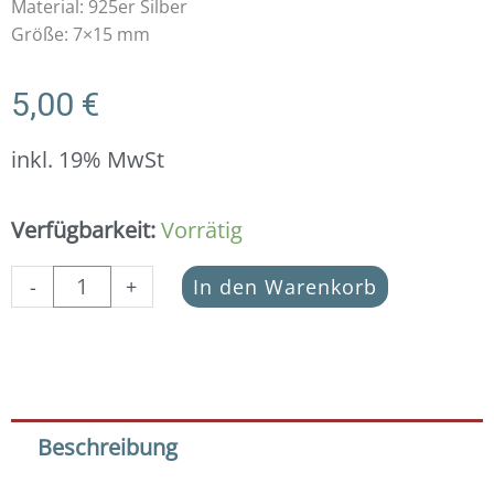
Material: 925er Silber
Größe: 7×15 mm
5,00
€
inkl. 19% MwSt
Schmuckverbinder
Verfügbarkeit:
Vorrätig
Eternity
925
-
+
In den Warenkorb
Silber
mit
Muster
Menge
Beschreibung