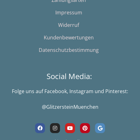
Zahlungsarten
Impressum
Widerruf
Kundenbewertungen
Datenschutzbestimmung
Social Media:
Folge uns auf Facebook, Instagram und Pinterest:
@GlitzersteinMuenchen
F
I
Y
P
G
a
n
o
i
o
c
s
u
n
o